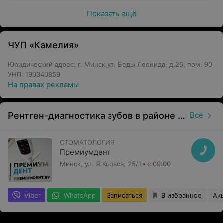
Показать ещё
ЧУП «Камелия»
Юридический адрес: г. Минск,ул. Беды Леонида, д.26, пом. 90
УНП: 190340859
На правах рекламы
Рентген-диагностика зубов в районе Советский в Минске
Все
СТОМАТОЛОГИЯ
Премиумдент
Минск, ул. Я.Коласа, 25/1
с 09:00
Viber
WhatsApp
Записаться
В избранное
Ак