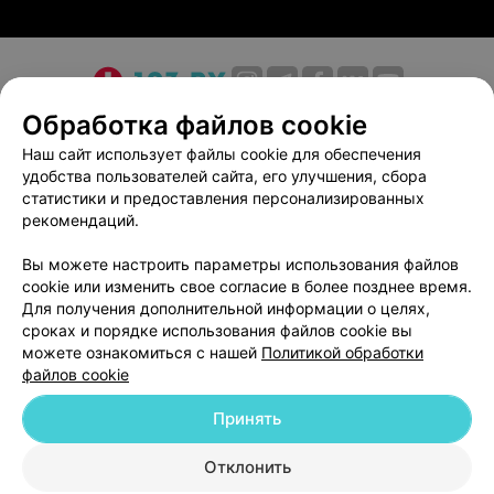
О проекте
Новости проекта
Размещение рекламы
Обработка файлов cookie
Медицинский маркетинг
Публичный договор
Наш сайт использует файлы cookie для обеспечения
удобства пользователей сайта, его улучшения, сбора
Пользовательское соглашение
Способы оплаты
статистики и предоставления персонализированных
Вакансии
Партнеры
рекомендаций.
Написать руководителю 103.by
Вы можете настроить параметры использования файлов
Написать в поддержку
cookie или изменить свое согласие в более позднее время.
Персональные настройки cookie
Для получения дополнительной информации о целях,
сроках и порядке использования файлов cookie вы
Обработка персональных данных
можете ознакомиться с нашей
Политикой обработки
файлов cookie
Принять
Отклонить
ВЫ ВЛАДЕЛЕЦ?
© 2026 ООО «Артокс Лаб», УНП 191700409
| 220012, Республика Беларусь,